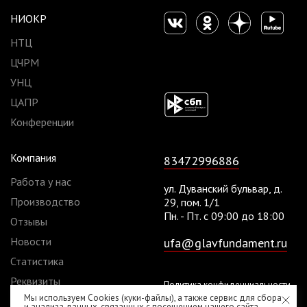
НИОКР
НТЦ
ЦЧРМ
УНЦ
ЦАПР
Конференции
Компания
83472996886
Работа у нас
ул. Дуванский бульвар, д.
Производство
29, пом. 1/1
Пн. - Пт. с 09:00 до 18:00
Отзывы
Новости
ufa@glavfundament.ru
Статистика
Реквизиты
Политика конфиденциальности
Мы используем Cookies (куки-файлы), а также сервис для сбора
Договоры
Согласие на обработку
и анализа данных, связанных с посещением нашего сайта.