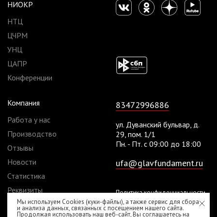
НИОКР
НТЦ
ЦЧРМ
УНЦ
ЦАПР
Конференции
Компания
83472996886
Работа у нас
ул. Дуванский бульвар, д.
Производство
29, пом. 1/1
Пн. - Пт. с 09:00 до 18:00
Отзывы
Новости
ufa@glavfundament.ru
Статистика
Реквизиты
Политика конфиденциальности
Мы используем Cookies (куки-файлы), а также сервис для сбора
Договоры
Согласие на обработку
и анализа данных, связанных с посещением нашего сайта.
Продолжая использовать наш веб-сайт, Вы соглашаетесь на
персональных данных